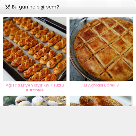
Bu gün ne pişirsem?
Ağızda Eriyen Kıyır Kıyır Tuzlu
El Açması Börek 3
Kurabiye