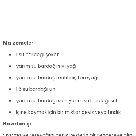
Malzemeler
1 su bardağı şeker
yarım su bardağı sıvı yağ
yarım su bardağı eritilmiş tereyağı
1,5 su bardağı un
yarım su bardağı su + yarım su bardağı süt
içine koymak için bir miktar ceviz veya fındık
Hazırlanışı
Sıvı yağ ve tereyağını geniş ve derin bir tencereye alıp