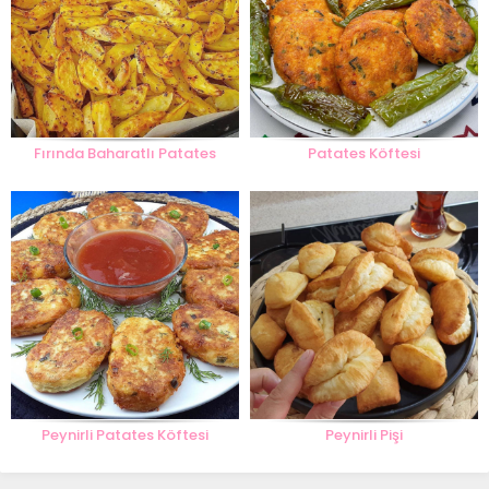
Fırında Baharatlı Patates
Patates Köftesi
Peynirli Patates Köftesi
Peynirli Pişi