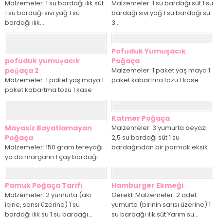
Malzemeler: 1 su bardağı ılık süt
Malzemeler: 1 su bardağı süt 1 su
1 su bardağı sıvı yağ 1 su
bardağı sıvı yağ 1 su bardağı su
bardağı ılık...
3...
Pofuduk Yumuşacık
pofuduk yumuşacık
Poğaça
poğaça 2
Malzemeler: 1 paket yaş maya 1
Malzemeler: 1 paket yaş maya 1
paket kabartma tozu 1 kase
paket kabartma tozu 1 kase
yoğurt 1 yumurta 3...
yoğurt 1 yumurta 3...
Katmer Poğaça
Mayasiz Bayatlamayan
Malzemeler: 3 yumurta beyazı
Poğaça
2,5 su bardağı süt 1 su
Malzemeler: 150 gram tereyağı
bardağından bir parmak eksik
ya da margarin 1 çay bardağı
sıvı...
sıvıyağ 3 yemek kaşığı yoğurt...
Pamuk Poğaça Tarifi
Hamburger Ekmeği
Malzemeler: 2 yumurta (akı
Gerekli Malzemeler: 2 adet
içine, sarısı üzerine) 1 su
yumurta (birinin sarısı üzerine) 1
bardağı ılık su 1 su bardağı...
su bardağı ılık süt Yarım su...