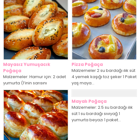
Mayasız Yumuşacık
Pizza Poğaça
Poğaça
Malzemeler 2 su bardağı ılık süt
Malzemeler: Hamur için: 2 adet
4 yemek kaşığı toz şeker 1 Paket
yumurta (1’inin sarısını
yaş maya...
poğaçaların üzerine sürmek
için ayırın) 2 su...
Mayalı Poğaça
Malzemeler: 2.5 su bardağı ılık
süt 1 su bardağı sıvıyağ 1
yumurta beyazı 1 paket...