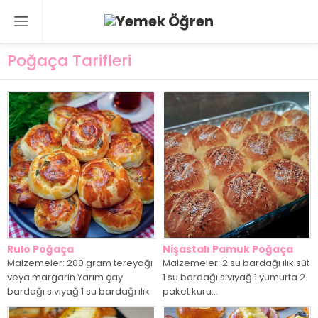
Poğaça Tarifleri
Rulo Poğaça
Nişastalı Pamuk Poğaça
Malzemeler: 200 gram tereyağı
Malzemeler: 2 su bardağı ılık süt
veya margarin Yarım çay
1 su bardağı sıvıyağ 1 yumurta 2
bardağı sıvıyağ 1 su bardağı ılık
paket kuru...
süt...