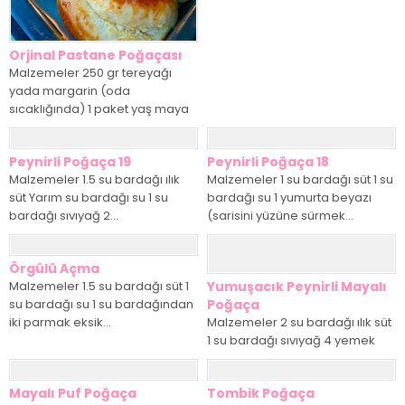
Orjinal Pastane Poğaçası
Malzemeler 250 gr tereyağı
yada margarin (oda
sıcaklığında) 1 paket yaş maya
2,5 su bardağı...
Peynirli Poğaça 19
Peynirli Poğaça 18
Malzemeler 1.5 su bardağı ılık
Malzemeler 1 su bardağı süt 1 su
süt Yarım su bardağı su 1 su
bardağı su 1 yumurta beyazı
bardağı sıvıyağ 2...
(sarisini yüzüne sürmek...
Örgülü Açma
Malzemeler 1.5 su bardağı süt 1
Yumuşacık Peynirli Mayalı
su bardağı su 1 su bardağından
Poğaça
iki parmak eksik...
Malzemeler 2 su bardağı ılık süt
1 su bardağı sıvıyağ 4 yemek
kaşığı şeker 2...
Mayalı Puf Poğaça
Tombik Poğaça