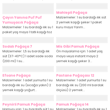
Mahlepli Poğaça
Çayın Yanına Puf Puf
Malzemeler: 1 su bardağı ılık süt
Yumuşacık Poğaça
2 yemek kaşığı şeker 1 paket
Malzemeler: 1 su bardağı ılık su 1
kuru maya Yarım...
paket yaş maya 1 tatlı kaşığı toz
şeker...
Sodalı Poğaça 7
Mis Gibi Pamuk Poğaça
Malzemeler: 1,5 su bardağı ılık
Ön mayalama için: 1 adet yaş
süt (37-40°C) 1 adet sade soda
maya veya instant maya 2
(200 ml) 1 su...
yemek kaşığı şeker 3...
Efsane Poğaça
Pastane Poğaçası 12
Malzemeler: 1 adet yumurta 1 su
Malzemeler: 1 adet yumurta 1 su
bardağı ılık su (sıcağa yakın) 2
bardağı ılık su (200 ml bardak
yemek kaşığı yoğurt...
ölçüsü) 2 yemek...
Peynirli Pamuk Poğaça
Pamuk Poğaça 14
Hamuru için: 1 su bardağı süt 1 su
Malzemeler: 1 su bardağı ılık su 1