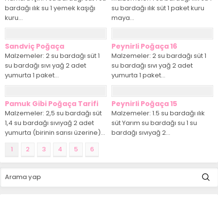
bardağı ılık su 1 yemek kaşığı
su bardağı ılık süt 1 paket kuru
kuru...
maya...
Sandviç Poğaça
Peynirli Poğaça 16
Malzemeler: 2 su bardağı süt 1
Malzemeler: 2 su bardağı süt 1
su bardağı sıvı yağ 2 adet
su bardağı sıvı yağ 2 adet
yumurta 1 paket...
yumurta 1 paket...
Pamuk Gibi Poğaça Tarifi
Peynirli Poğaça 15
Malzemeler: 2,5 su bardağı süt
Malzemeler: 1.5 su bardağı ılık
1,4 su bardağı sıvıyağ 2 adet
süt Yarım su bardağı su 1 su
yumurta (birinin sarısı üzerine)...
bardağı sıvıyağ 2...
1
2
3
4
5
6