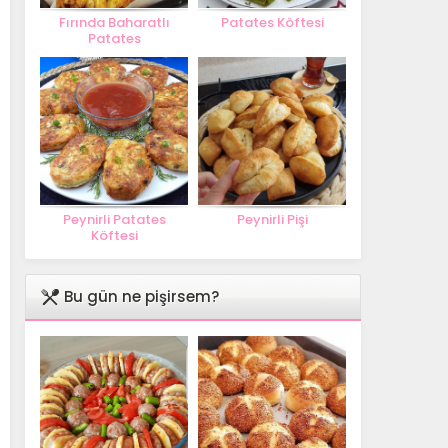
Fırında Baharatlı
Patates Köftesi
Patates
Peynirli Patates
Peynirli Pişi
Köftesi
Bu gün ne pişirsem?