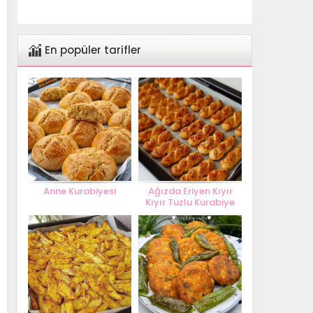
En popüler tarifler
Anne Kurabiyesi
Ağızda Eriyen Kıyır
Kıyır Tuzlu Kurabiye