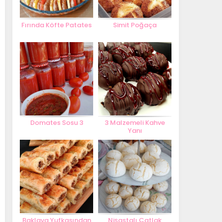
Fırında Köfte Patates
Simit Poğaça
Domates Sosu 3
3 Malzemeli Kahve
Yanı
Baklava Yufkasından
Nişastalı Çatlak