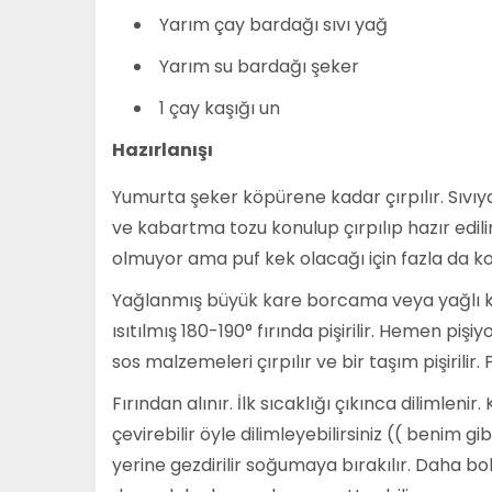
Yarım çay bardağı sıvı yağ
Yarım su bardağı şeker
1 çay kaşığı un
Hazırlanışı
Yumurta şeker köpürene kadar çırpılır. Sıvıyağ
ve kabartma tozu konulup çırpılıp hazır edil
olmuyor ama puf kek olacağı için fazla da 
Yağlanmış büyük kare borcama veya yağlı ka
ısıtılmış 180-190° fırında pişirilir. Hemen piş
sos malzemeleri çırpılır ve bir taşım pişirilir.
Fırından alınır. İlk sıcaklığı çıkınca dilimlen
çevirebilir öyle dilimleyebilirsiniz (( benim gi
yerine gezdirilir soğumaya bırakılır. Daha b