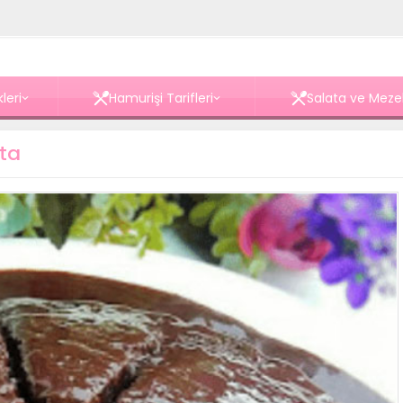
leri
Hamurişi Tarifleri
Salata ve Meze
sta