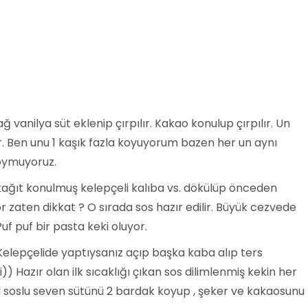
 vanilya süt eklenip çırpılır. Kakao konulup çırpılır. Un
ir. Ben unu 1 kaşık fazla koyuyorum bazen her un aynı
koymuyoruz.
ğıt konulmuş kelepçeli kalıba vs. dökülüp önceden
iyor zaten dikkat ? O sırada sos hazır edilir. Büyük cezvede
 Puf puf bir pasta keki oluyor.
ir. Kelepçelide yaptıysanız açıp başka kaba alıp ters
bi)) Hazır olan ilk sıcaklığı çıkan sos dilimlenmiş kekin her
ol soslu seven sütünü 2 bardak koyup , şeker ve kakaosunu