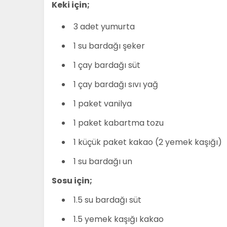
Keki için;
3 adet yumurta
1 su bardağı şeker
1 çay bardağı süt
1 çay bardağı sıvı yağ
1 paket vanilya
1 paket kabartma tozu
1 küçük paket kakao (2 yemek kaşığı)
1 su bardağı un
Sosu için;
1.5 su bardağı süt
1.5 yemek kaşığı kakao