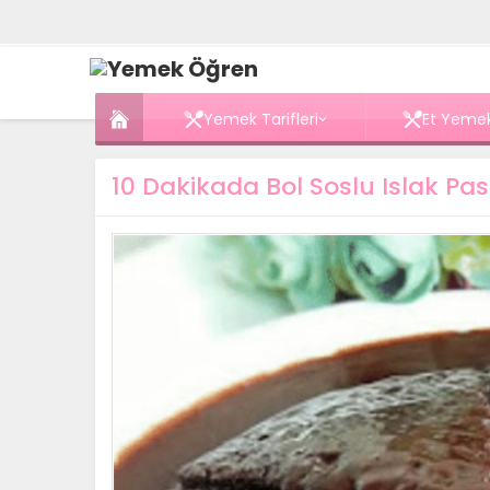
Yemek Tarifleri
Et Yemek
10 Dakikada Bol Soslu Islak Pa