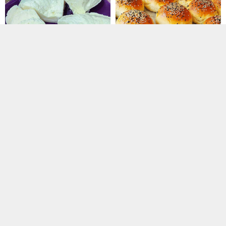
Evde Peynir Yapımı
Poğaça Tarifi 4
Dondurucuda Köz Patlıcan Ve
Domatesli Acı Biber Tursusu
Kırmızı Biber Közlemesi