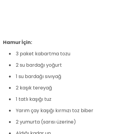
Hamur İçin:
3 paket kabartma tozu
2 su bardağı yoğurt
1 su bardağı sıvıyağ
2 kaşık tereyağ
1 tatlı kaşığı tuz
Yarım çay kaşığı kırmızı toz biber
2 yumurta (sarısı üzerine)
Aldığı kadar un