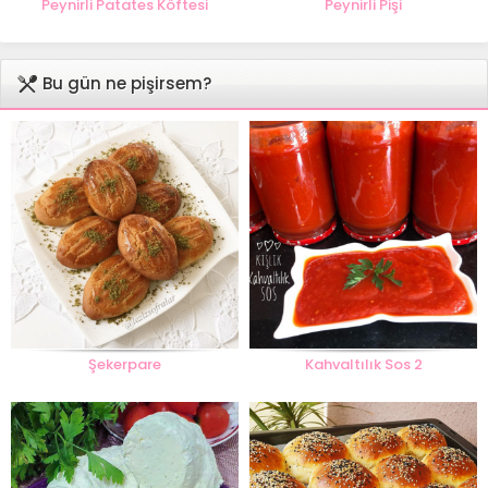
Peynirli Patates Köftesi
Peynirli Pişi
Bu gün ne pişirsem?
Şekerpare
Kahvaltılık Sos 2