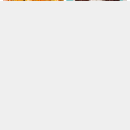
Maden Sulu Mayalı Peynirli
Islak Kek 3
Poğaça
Ev Yapımı Lahmacun
Pofuduk Poğaça
E-Posta : iletisim@yemekogren.net