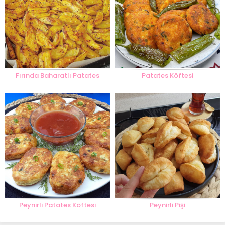
Fırında Baharatlı Patates
Patates Köftesi
Peynirli Patates Köftesi
Peynirli Pişi