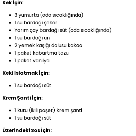
Kek İçin:
3 yumurta (oda sıcaklığında)
1 su bardağı şeker
Yarım çay bardağı süt (oda sıcaklığında)
1 su bardağı un
2 yemek kaşığı dolusu kakao
1 paket kabartma tozu
1 paket vanilya
Keki Islatmak İçin:
1 su bardağı süt
Krem Şanti İçin:
1 kutu (ikili poşet) krem şanti
1 su bardağı süt
Üzerindeki Sos İçin: