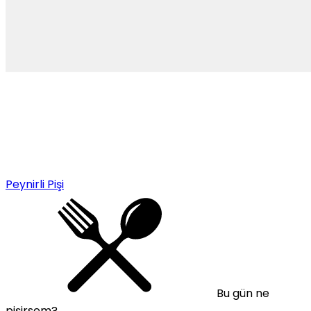
Peynirli Pişi
Bu gün ne
pişirsem?