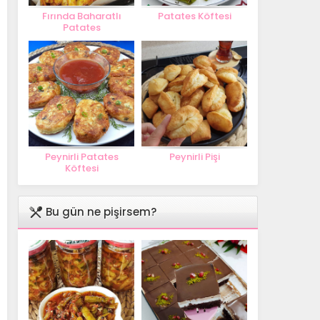
Fırında Baharatlı
Patates Köftesi
Patates
Peynirli Patates
Peynirli Pişi
Köftesi
Bu gün ne pişirsem?