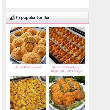
En popüler tarifler
Anne Kurabiyesi
Ağızda Eriyen Kıyır
Kıyır Tuzlu Kurabiye