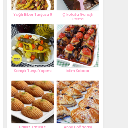
Yağlı Biber Turşusu 9
Çikolata Ganajlı
Pasta
Karışık Turşu Yapımı
İslim Kebabı
Balkız Tatlısı 5
Anne Poğaçası