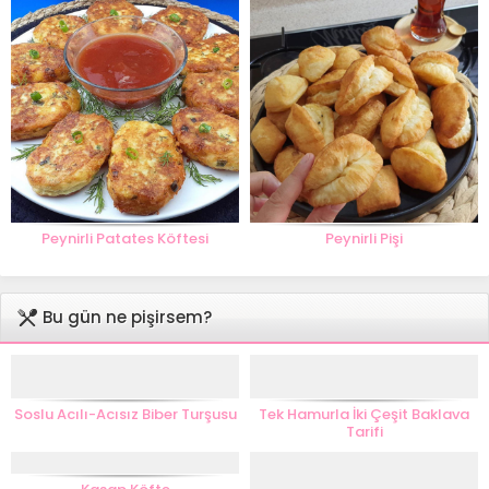
Peynirli Patates Köftesi
Peynirli Pişi
Bu gün ne pişirsem?
Soslu Acılı-Acısız Biber Turşusu
Tek Hamurla İki Çeşit Baklava
Tarifi