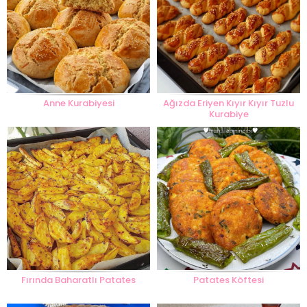
Anne Kurabiyesi
Ağızda Eriyen Kıyır Kıyır Tuzlu
Kurabiye
Fırında Baharatlı Patates
Patates Köftesi