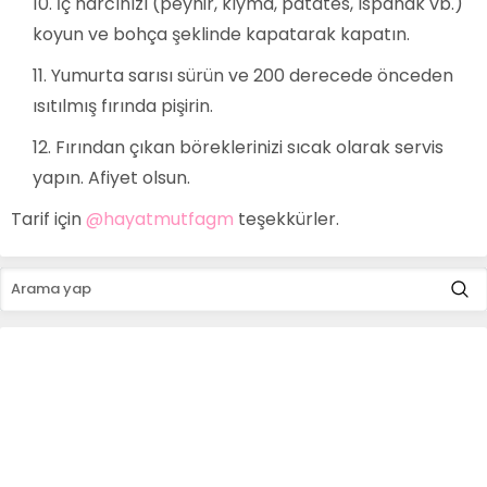
İç harcınızı (peynir, kıyma, patates, ıspanak vb.)
koyun ve bohça şeklinde kapatarak kapatın.
Yumurta sarısı sürün ve 200 derecede önceden
ısıtılmış fırında pişirin.
Fırından çıkan böreklerinizi sıcak olarak servis
yapın. Afiyet olsun.
Tarif için
@hayatmutfagm
teşekkürler.