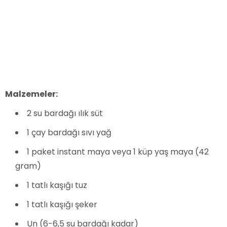
Malzemeler:
2 su bardağı ılık süt
1 çay bardağı sıvı yağ
1 paket instant maya veya 1 küp yaş maya (42
gram)
1 tatlı kaşığı tuz
1 tatlı kaşığı şeker
Un (6-6,5 su bardağı kadar)