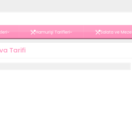
leri
Hamurişi Tarifleri
Salata ve Meze
a Tarifi