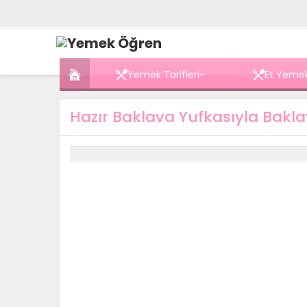
Yemek Tarifleri
Et Yemek
Hazır Baklava Yufkasıyla Baklav