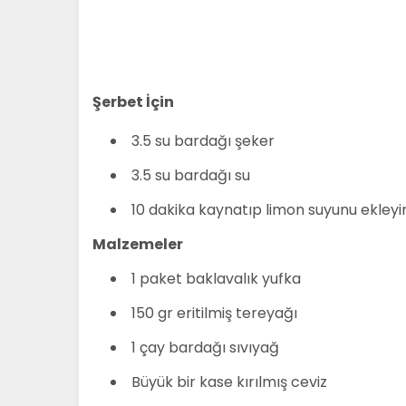
Şerbet İçin
3.5 su bardağı şeker
3.5 su bardağı su
10 dakika kaynatıp limon suyunu ekley
Malzemeler
1 paket baklavalık yufka
150 gr eritilmiş tereyağı
1 çay bardağı sıvıyağ
Büyük bir kase kırılmış ceviz