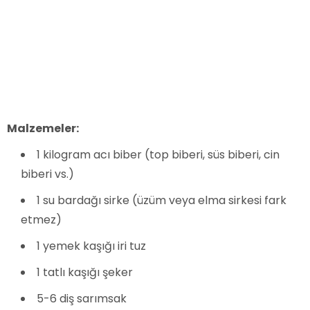
Malzemeler:
1 kilogram acı biber (top biberi, süs biberi, cin
biberi vs.)
1 su bardağı sirke (üzüm veya elma sirkesi fark
etmez)
1 yemek kaşığı iri tuz
1 tatlı kaşığı şeker
5-6 diş sarımsak