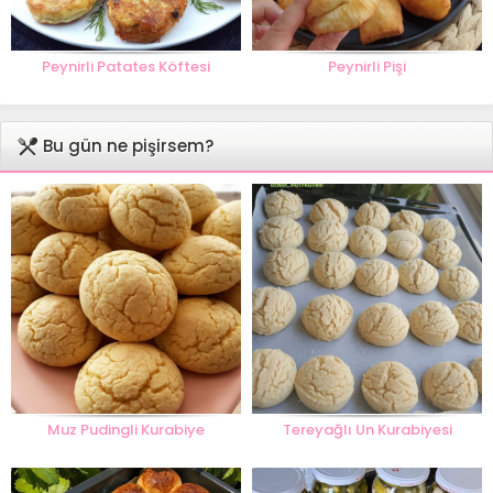
Peynirli Patates Köftesi
Peynirli Pişi
Bu gün ne pişirsem?
Muz Pudingli Kurabiye
Tereyağlı Un Kurabiyesi