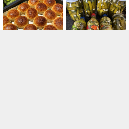
Pastane Poğaçası 8
10 Dakikada Tam Ölçülü Turşu