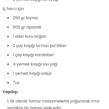
İç harcı için:
250 gr kıyma
500 gr ıspanak
1 adet kuru soğan
2 çay kaşığı kırmızı pul biber
1 çay kaşığı karabiber
4 yemek kaşığı sıvı yağ
1 yemek kaşığı salça
Tuz
Yapılışı
İlk olarak hamur malzemelerini yoğurarak orta
sertlikte bir hamur elde edin.