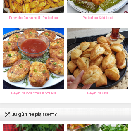
Fırında Baharatlı Patates
Patates Köftesi
Peynirli Patates Köftesi
Peynirli Pişi
Bu gün ne pişirsem?