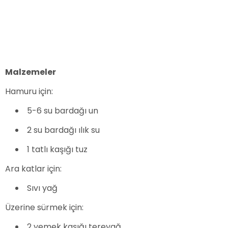
Malzemeler
Hamuru için:
5-6 su bardağı un
2 su bardağı ılık su
1 tatlı kaşığı tuz
Ara katlar için:
Sıvı yağ
Üzerine sürmek için:
2 yemek kaşığı tereyağ