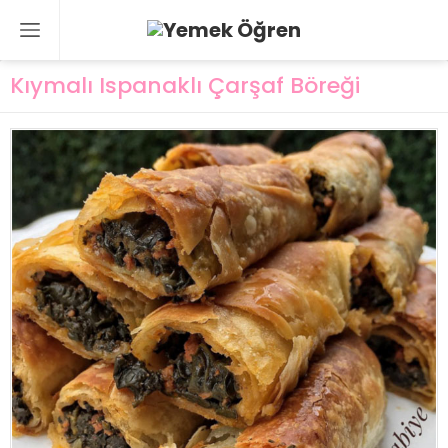
Kıymalı Ispanaklı Çarşaf Böreği