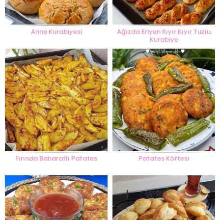
Anne Kurabiyesi
Ağızda Eriyen Kıyır Kıyır Tuzlu
Kurabiye
Fırında Baharatlı Patates
Patates Köftesi