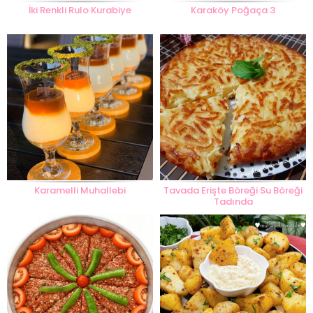
İki Renkli Rulo Kurabiye
Karaköy Poğaça 3
Karamelli Muhallebi
Tavada Erişte Böreği Su Böreği
Tadında